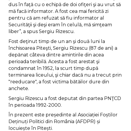
dus în faţă cu o echipă de doi ofiţeri şi au vrut să
mă facă informator. A fost cea mai fericită zi
pentru că am refuzat să fiu informator al
Securităţii şi deşi eram în celulă, mă simţeam
liber”, a spus Sergiu Rizescu.
Fost deţinut timp de un an şi două luni la
închisoarea Piteşti, Sergiu Rizescu (87 de ani) a
depănat câteva dintre amintirile din acea
perioada teribilă. Acesta a fost arestat şi
condamnat în 1952, la scurt timp după
terminarea liceului, şi chiar dacă nu a trecut prin
"reeducare", a fost victima bătăilor dure din
anchete.
Sergiu Rizescu a fost deputat din partea PNŢCD
în perioada 1992-2000.
În prezent este președinte al Asociației Foștilor
Deținuți Politici din România (AFDPR) și
locuiește în Pitești.