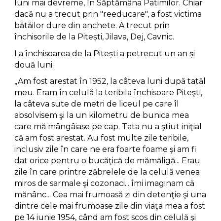
luni mai devreme, în Săptămâna Patimilor. Chiar
dacă nu a trecut prin "reeducare", a fost victima
bătăilor dure din anchete. A trecut prin
închisorile de la Pitești, Jilava, Dej, Cavnic.
La închisoarea de la Pitești a petrecut un an și
două luni.
,,Am fost arestat în 1952, la câteva luni după tatăl
meu. Eram în celulă la teribila închisoare Piteşti,
la câteva sute de metri de liceul pe care îl
absolvisem şi la un kilometru de bunica mea
care mă mângâiase pe cap. Tata nu a ştiut iniţial
că am fost arestat. Au fost multe zile teribile,
inclusiv zile în care ne era foarte foame şi am fi
dat orice pentru o bucăţică de mămăligă... Erau
zile în care printre zăbrelele de la celulă venea
miros de sarmale şi cozonaci... îmi imaginam că
mănânc... Cea mai frumoasă zi din detenţie şi una
dintre cele mai frumoase zile din viaţa mea a fost
pe 14 iunie 1954, când am fost scos din celulă şi