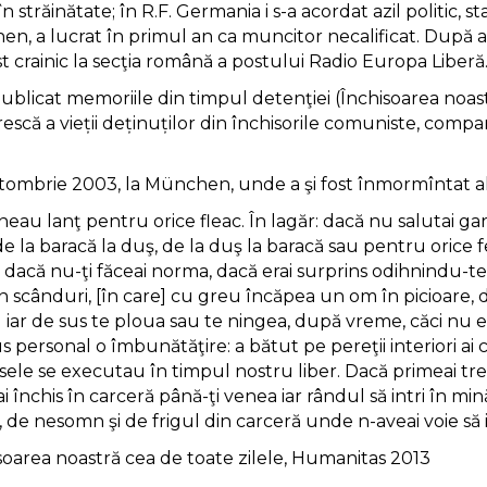
în străinătate; în R.F. Germania i s-a acordat azil politic,
hen, a lucrat în primul an ca muncitor necalificat. După 
st crainic la secţia română a postului Radio Europa Liberă
ublicat memoriile din timpul detenţiei (Închisoarea noastr
că a vieții deținuților din închisorile comuniste, compara
tombrie 2003, la München, unde a şi fost înmormîntat alăt
neau lanţ pentru orice fleac. În lagăr: dacă nu salutai g
de la baracă la duş, de la duş la baracă sau pentru orice 
: dacă nu-ţi făceai norma, dacă erai surprins odihnindu-
n scânduri, [în care] cu greu încăpea un om în picioare, da
ul iar de sus te ploua sau te ningea, după vreme, căci n
s personal o îmbunătăţire: a bătut pe pereţii interiori ai
le se executau în timpul nostru liber. Dacă primeai trei
erai închis în carceră până-ţi venea iar rândul să intri în mi
de nesomn şi de frigul din carceră unde n-aveai voie să int
isoarea noastră cea de toate zilele, Humanitas 2013