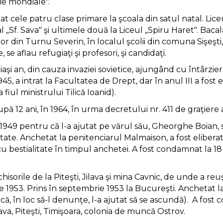
ie mondiale".
t cele patru clase primare la şcoala din satul natal. Liceu
l „Sf. Sava" şi ultimele două la Liceul „Spiru Haret". Baca
elor din Turnu Severin, în localul şcolii din comuna Siş
se aflau refugiaţi şi profesori, şi candidaţi.
aşi an, din cauza invaziei sovietice, ajungând cu întârzie
1945, a intrat la Facultatea de Drept, dar în anul III a fost
fiul ministrului Tilică Ioanid).
upă 12 ani, în 1964, în urma decretului nr. 411 de graţiere a 
n 1949 pentru că l-a ajutat pe vărul său, Gheorghe Boian,
ătate. Anchetat la penitenciarul Malmaison, a fost eliberat
 cu bestialitate în timpul anchetei. A fost condamnat la 
nchisorile de la Piteşti, Jilava şi mina Cavnic, de unde a
nie 1953. Prins în septembrie 1953 la Bucureşti. Anchetat 
că, în loc să-l denunţe, l-a ajutat să se ascundă). A fost
ava, Piteşti, Timişoara, colonia de muncă Ostrov.