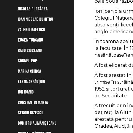
cele două războ
NICOLAE PURCĂREA
Ion Ioanid a urma
Colegiul Naţiona
IOAN NICOLAE DUMITRU
absolvenţii lice
VALERIU GAFENCU
anglo-americane, 
EUGEN ȚURCANU
În toamna acelui
la facultate. În 
RADU CIUCEANU
nesănătoase"(era 
CORNEL POP
A fost eliberat d
MARINA CHIRCA
A fost arestat î
ELENA ARNĂUȚOIU
trimise în străin
1952 și torturat
ION IOANID
de Securitate.
CONSTANTIN MARTA
A trecuit prin î
deţinuţi la 6 iu
SERGIU RIZESCU
arestată pentru 
DUMITRU ALIMĂNIȘTEANU
Oradea, Aiud, Jil