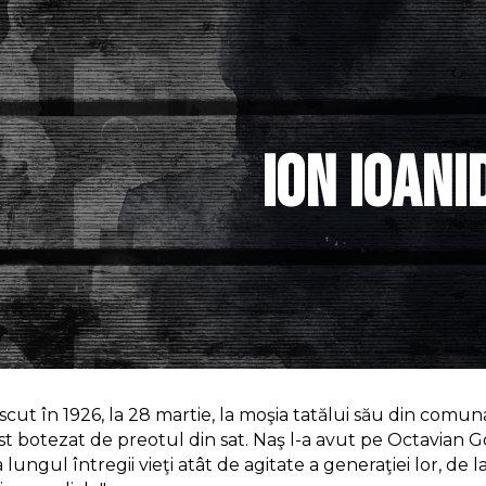
ip to main content
Skip to navigat
ion ioani
scut în 1926, la 28 martie, la moşia tatălui său din comun
st botezat de preotul din sat. Naş l-a avut pe Octavian Goga,
lungul întregii vieţi atât de agitate a generaţiei lor, de 