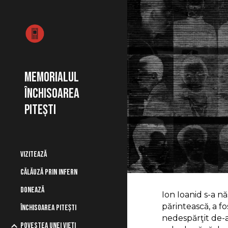
Sk
Memorialul
Închisoarea
Pitești
VIZITEAZĂ
CĂLĂUZĂ PRIN INFERN
DONEAZĂ
Ion Ioanid s-a nă
părintească, a fo
ÎNCHISOAREA PITEȘTI
nedespărţit de-a 
POVESTEA UNEI VIEȚI