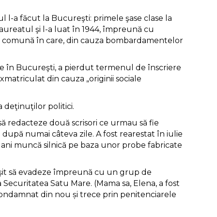
l l-a făcut la Bucureşti: primele şase clase la
laureatul şi l-a luat în 1944, împreună cu
eşti, comună în care, din cauza bombardamentelor
re în Bucureşti, a pierdut termenul de înscriere
 exmatriculat din cauza „originii sociale
deţinuţilor politici.
 să redacteze două scrisori ce urmau să fie
 după numai câteva zile. A fost rearestat în iulie
18 ani muncă silnică pe baza unor probe fabricate
 reuşit să evadeze împreună cu un grup de
la Securitatea Satu Mare. (Mama sa, Elena, a fost
 condamnat din nou și trece prin penitenciarele