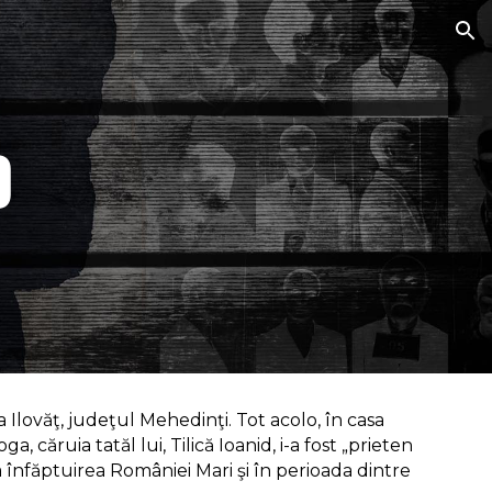
ion
d
a Ilovăţ, judeţul Mehedinţi. Tot acolo, în casa
 căruia tatăl lui, Tilică Ioanid, i-a fost „prieten
la înfăptuirea României Mari şi în perioada dintre