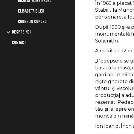
NICOLAE MĂRGINEANU
În 1969 a plecat 
Stabilit la Münc
ELISABETA EILER
pensionare, a fo
CORNELIU COPOSU
După 1990 şi-a p
DESPRE NOI
monumentală fres
Soljenițîn.
CONTACT
A murit pe 12 oc
„Pedepsele se ţi
baracă la masă, 
gardian. În mină
nişte gherete di
vântul şi viscol
producţia] a adu
rezemat. Pedepse
tău şi la ieşire 
munca din mină, 
Ion Ioanid, Înch