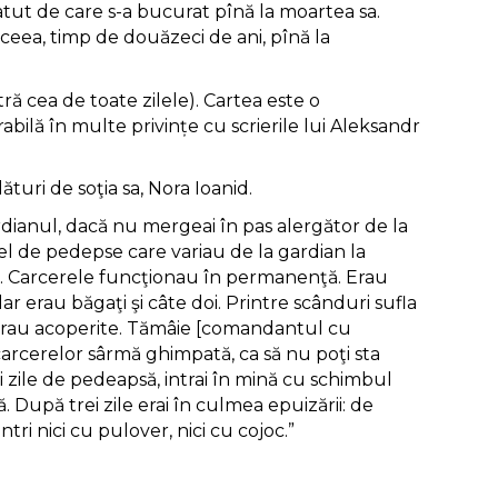
 statut de care s-a bucurat pînă la moartea sa.
aceea, timp de douăzeci de ani, pînă la
.
ă cea de toate zilele). Cartea este o
bilă în multe privințe cu scrierile lui Aleksandr
uri de soţia sa, Nora Ioanid.
ardianul, dacă nu mergeai în pas alergător de la
fel de pedepse care variau de la gardian la
te. Carcerele funcţionau în permanenţă. Erau
r erau băgaţi şi câte doi. Printre scânduri sufla
u erau acoperite. Tămâie [comandantul cu
 carcerelor sârmă ghimpată, ca să nu poţi sta
 zile de pedeapsă, intrai în mină cu schimbul
nă. După trei zile erai în culmea epuizării: de
ri nici cu pulover, nici cu cojoc.”